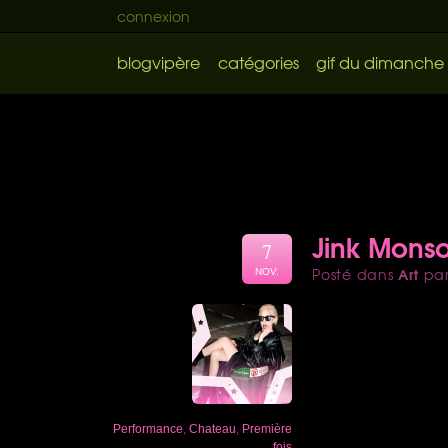
connexion
blogvipère
catégories
gif du dimanche
Jink Monso
7
Art
Posté dans
pa
NOV.
Performance
,
Chateau
,
Première
fois