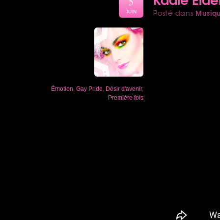
5
Musiq
Posté dans
JUIN
Émotion
,
Gay Pride
,
Désir d'avenir
,
Première fois