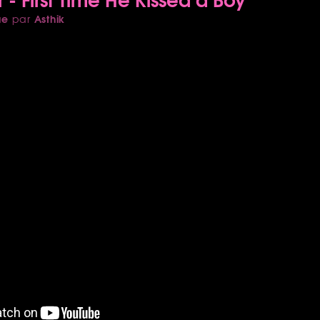
ue
Asthik
par