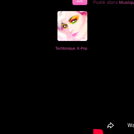
Musiq
Posté dans
AVR.
Techtonique
,
K-Pop