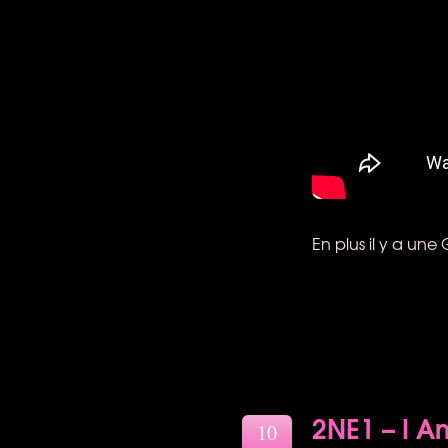
En plus il y a une
2NE1 – I A
10