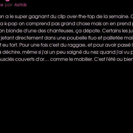
ue
Asthik
par
u'on a le super gagnant du clip over-the-top de la semain
la k-pop on comprend pas grand chose mais on en prend p
ion blonde d'une des chanteuses, ça dépote. Certains les j
jetant directement dans une poubelle fluo et pailletée mais 
t eu tort. Pour une fois c'est du raggae, et pour avoir passé
ça déchire, même si j'ai un peu saigné du nez quand j'ai vu 
usclés couverts d'or… comme le mobilier. C'est l'été ou bie