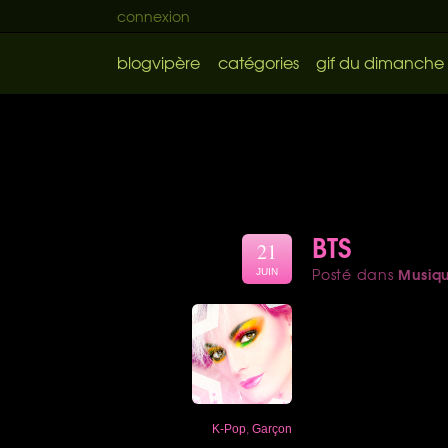
connexion
blogvipère
catégories
gif du dimanche
BTS
21
Musiq
Posté dans
JUIN
K-Pop
,
Garçon