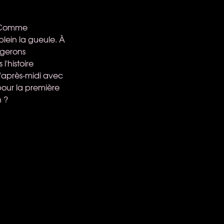
e. Comme
lein la gueule. À
ugerons
l'histoire
 l'après-midi avec
pour la première
n ?