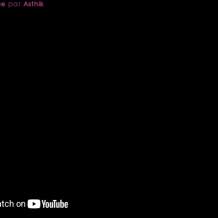
ue
Asthik
par