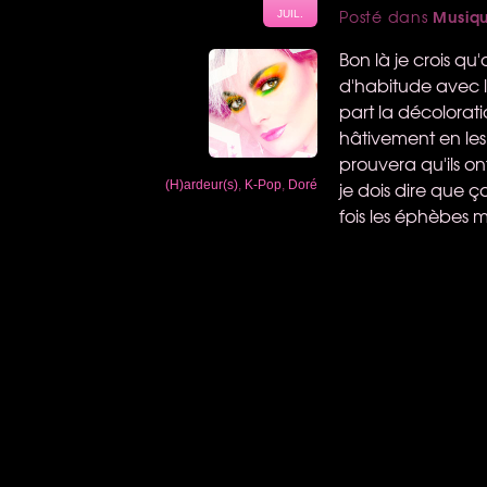
Musiq
Posté dans
JUIL.
Bon là je crois q
d'habitude avec 
part la décolorat
hâtivement en les 
prouvera qu'ils on
je dois dire que 
(H)ardeur(s)
,
K-Pop
,
Doré
fois les éphèbes m