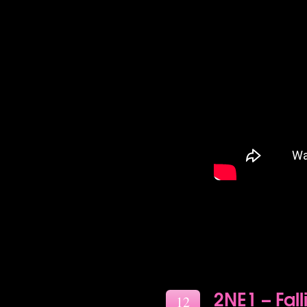
2NE1 – Fall
12