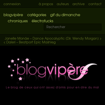
connexion
à propos
auteurs
archive
contact
blogvipère
catégories
gif du dimanche
chroniques
électrofucks
Janelle Monáe – Dance Apocalyptic (Dir. Wendy Morgan) >
< Daleri – Beatport Epic Mashleg
Le blog de ceux qui ont assez d'amis pour en dire du mal
accueil