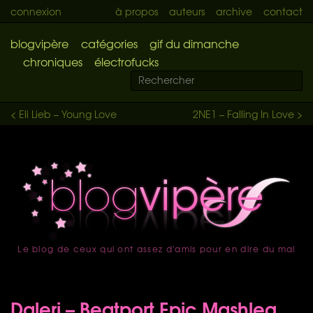
connexion
à propos
auteurs
archive
contact
blogvipère
catégories
gif du dimanche
chroniques
électrofucks
< Eli Lieb – Young Love
2NE1 – Falling In Love >
Le blog de ceux qui ont assez d'amis pour en dire du mal
accueil
Daleri – Beatport Epic Mashleg