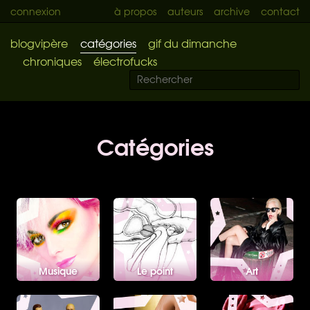
connexion
à propos
auteurs
archive
contact
blogvipère
catégories
gif du dimanche
chroniques
électrofucks
Catégories
Musique
Le point
Art