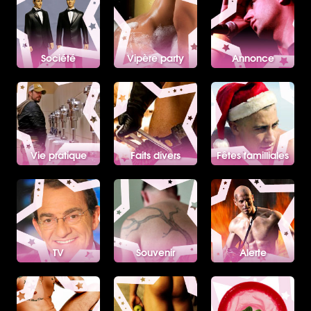
Société
Vipère party
Annonce
Vie pratique
Faits divers
Fêtes familliales
TV
Souvenir
Alerte