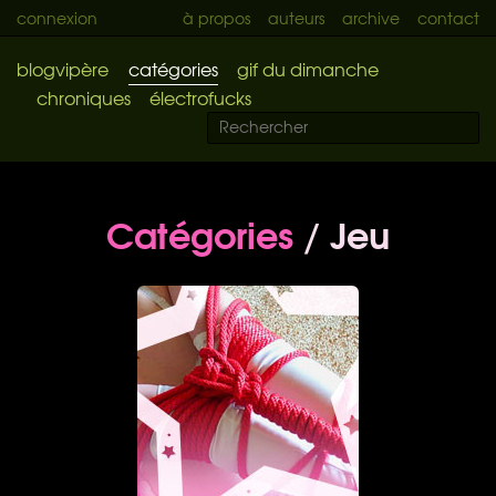
connexion
à propos
auteurs
archive
contact
blogvipère
catégories
gif du dimanche
chroniques
électrofucks
Catégories
/ Jeu