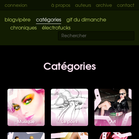
connexion
à propos
auteurs
archive
contact
blogvipère
catégories
gif du dimanche
chroniques
électrofucks
Catégories
Musique
Le point
Art