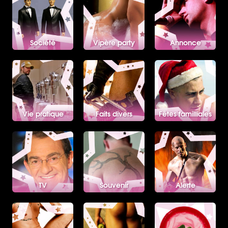
Société
Vipère party
Annonce
Vie pratique
Faits divers
Fêtes familliales
TV
Souvenir
Alerte