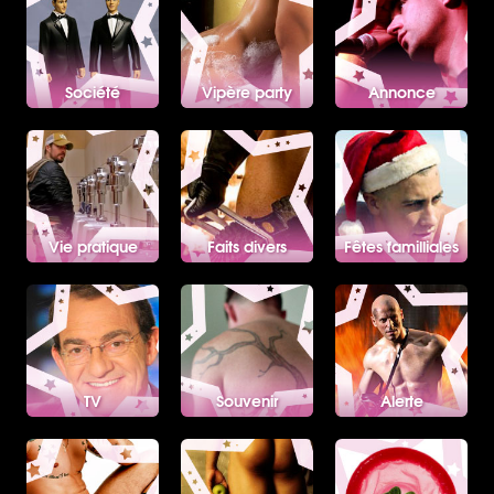
Société
Vipère party
Annonce
Vie pratique
Faits divers
Fêtes familliales
TV
Souvenir
Alerte