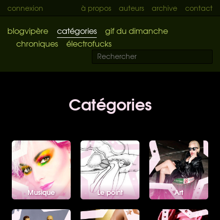
connexion
à propos
auteurs
archive
contact
blogvipère
catégories
gif du dimanche
chroniques
électrofucks
Catégories
Musique
Le point
Art