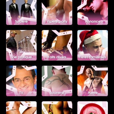
Société
Vipère party
Annonce
Vie pratique
Faits divers
Fêtes familliales
TV
Souvenir
Alerte