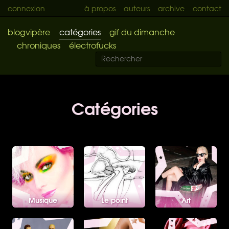
connexion
à propos
auteurs
archive
contact
blogvipère
catégories
gif du dimanche
chroniques
électrofucks
Catégories
Musique
Le point
Art