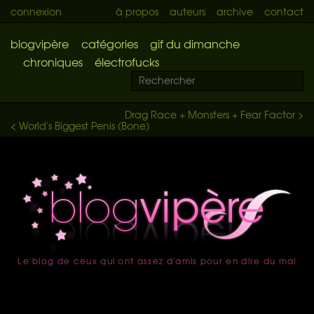
connexion
à propos
auteurs
archive
contact
blogvipère
catégories
gif du dimanche
chroniques
électrofucks
Drag Race + Monsters + Fear Factor >
< World's Biggest Penis (Bone)
Le blog de ceux qui ont assez d'amis pour en dire du mal
accueil