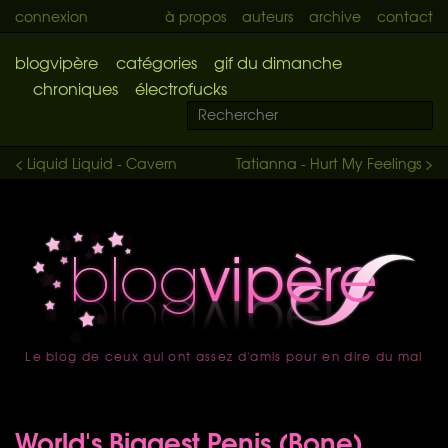
connexion
à propos
auteurs
archive
contact
blogvipère
catégories
gif du dimanche
chroniques
électrofucks
< Liquid Liquid - Cavern
Tatianna - Hurt My Feelings >
Le blog de ceux qui ont assez d'amis pour en dire du mal
accueil
World's Biggest Penis (Bone)