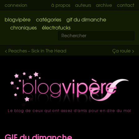
connexion
à propos
auteurs
archive
contact
blogvipère
catégories
gif du dimanche
chroniques
électrofucks
< Peaches – Sick in The Head
Ça roule >
Le blog de ceux qui ont assez d'amis pour en dire du mal
accueil
GIF du dimanche