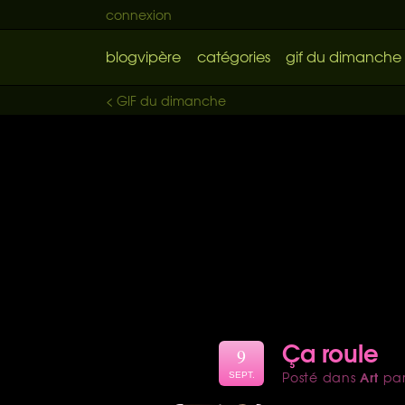
connexion
blogvipère
catégories
gif du dimanche
< GIF du dimanche
Ça roule
9
Art
Posté dans
pa
SEPT.