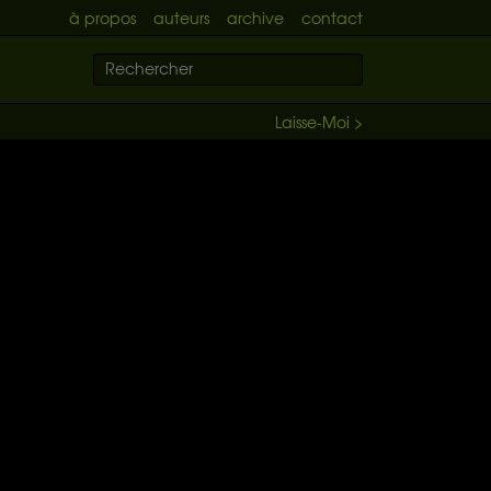
à propos
auteurs
archive
contact
Laisse-Moi >