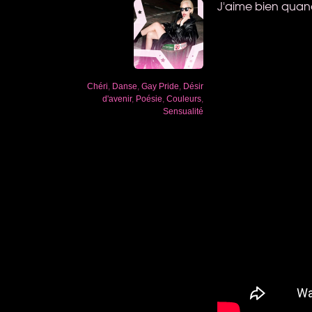
J'aime bien quand i
Chéri
,
Danse
,
Gay Pride
,
Désir
d'avenir
,
Poésie
,
Couleurs
,
Sensualité