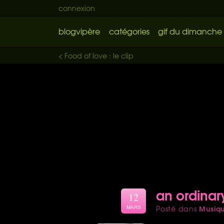
connexion
blogvipère
catégories
gif du dimanche
< Food of love : le clip
an ordinary
12
Musiq
Posté dans
MARS