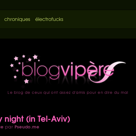
chroniques
électrofucks
Le blog de ceux qui ont assez d'amis pour en dire du mal
accueil
 night (in Tel-Aviv)
ue
Pseudo.me
par