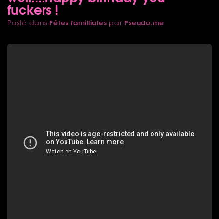
fuckers !
Fêtes familliales
Pseudo.me
Posté dans
par