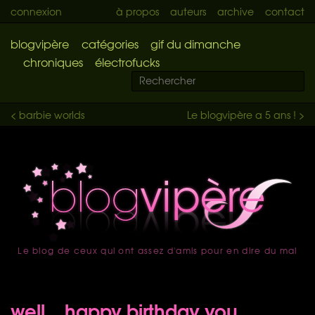
connexion
à propos
auteurs
archive
contact
blogvipère
catégories
gif du dimanche
chroniques
électrofucks
< barbie worlds
Le blogvipère a 5 ans ! >
Le blog de ceux qui ont assez d'amis pour en dire du mal
accueil
well....happy birthday you