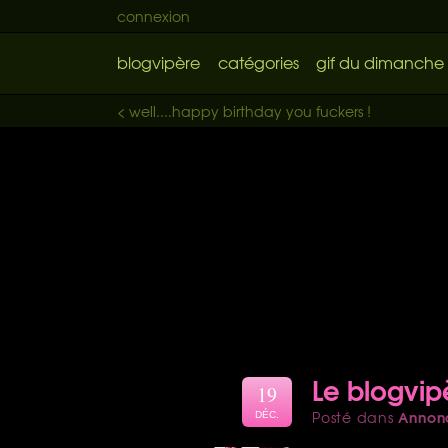
connexion
blogvipère
catégories
gif du dimanche
< well....happy birthday you fuckers !
Le blogvipè
19
Annon
Posté dans
DÉC.