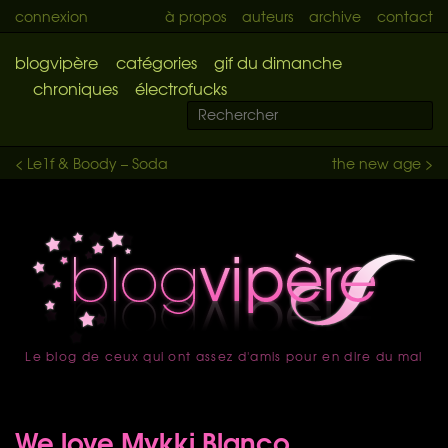
connexion
à propos
auteurs
archive
contact
blogvipère
catégories
gif du dimanche
chroniques
électrofucks
< Le1f & Boody – Soda
the new age >
Le blog de ceux qui ont assez d'amis pour en dire du mal
accueil
We love Mykki Blanco