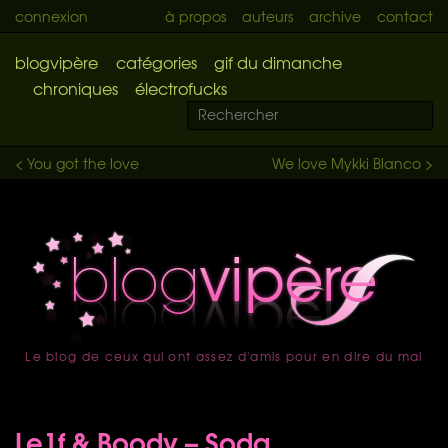
connexion
à propos
auteurs
archive
contact
blogvipère
catégories
gif du dimanche
chroniques
électrofucks
< You got the love
We love Mykki Blanco >
Le blog de ceux qui ont assez d'amis pour en dire du mal
accueil
Le1f & Boody – Soda