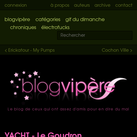
connexion
à propos
auteurs
archive
contact
blogvipère
catégories
gif du dimanche
chroniques
électrofucks
< Erickatour - My Pumps
Cochon Ville >
Le blog de ceux qui ont assez d'amis pour en dire du mal
accueil
YACHT - Le Goudron