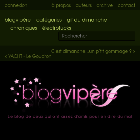
connexion
à propos
auteurs
archive
contact
blogvipère
catégories
gif du dimanche
chroniques
électrofucks
C'est dimanche...un p'tit gommage ? >
< YACHT - Le Goudron
Le blog de ceux qui ont assez d'amis pour en dire du mal
accueil