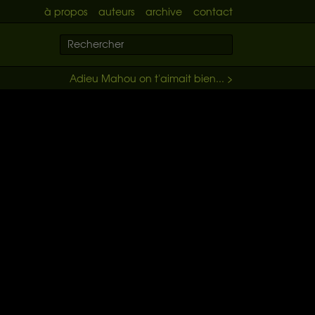
à propos
auteurs
archive
contact
Adieu Mahou on t'aimait bien... >