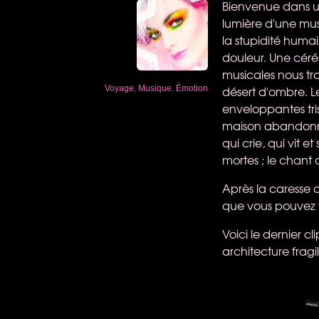
Bienvenue dans un 
lumière d'une mus
la stupidité huma
douleur. Une cér
musicales nous tr
désert d'ombre. L
Voyage
,
Musique
,
Émotion
enveloppantes tris
maison abandonnée
qui crie, qui vit
mortes ; le chant 
Après la caresse d
que vous pouvez 
Voici le dernier 
architecture fragil