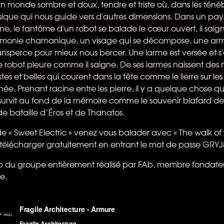
monde sombre et doux, tendre et triste où, dans les ténèbres
ique qui nous guide vers d'autres dimensions. Dans un pa
ine, le fantôme d'un robot se balade le cœur ouvert, il saig
émonie chamanique, un visage qui se décompose, une ar
ansperce pour mieux nous bercer. Une larme est versée et s
e robot pleure comme il saigne. De ses larmes naissent des
tes et belles qui courent dans la tête comme le lierre sur le
. Prenant racine entre les pierre, il y a quelque chose qu
 et survit au fond de la mémoire comme le souvenir blafard d
de bataille d’Éros et de Thanatos.
e « Sweet Electric » venez vous balader avec « The walk of 
télécharger gratuitement en entrant le mot de passe GRY
clip du groupe entièrement réalisé par FAb, membre fondate
e.