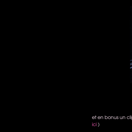
et en bonus un cli
ici
)