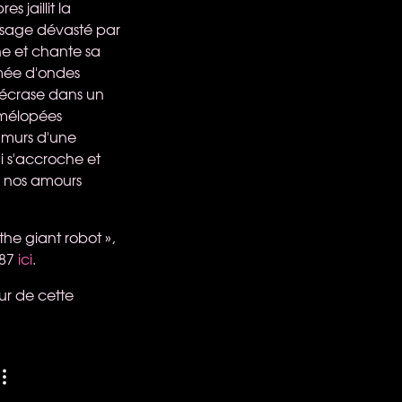
 jaillit la
ysage dévasté par
ne et chante sa
mée d'ondes
'écrase dans un
 mélopées
s murs d'une
i s'accroche et
e nos amours
the giant robot »,
J87
ici
.
ur de cette