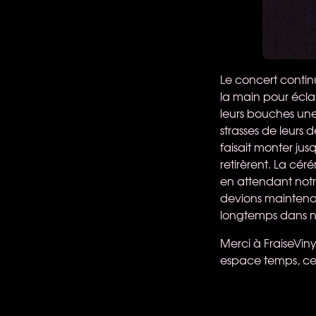
Le concert contin
la main pour éclair
leurs bouches une 
strasses de leurs
faisait monter ju
retirèrent. La cér
en attendant notre
devions maintenan
longtemps dans n
Merci à FraiseViny
espace temps, cett