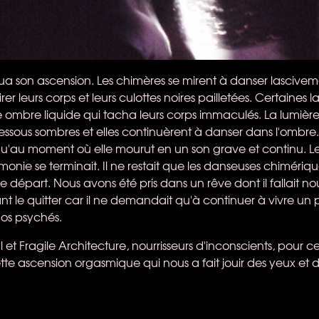
ua son ascension. Les chimères se mirent à danser lascive
er leurs corps et leurs culottes noires pailletées. Certaines l
ombre liquide qui tacha leurs corps immaculés. La lumière se
 dessous sombres et elles continuèrent à danser dans l'ombr
squ'au moment où elle mourut en un son grave et continu. Le
émonie se terminait. Il ne restait que les danseuses chimériq
 départ. Nous avons été pris dans un rêve dont il fallait no
t le quitter car il ne demandait qu'à continuer à vivre un 
os psychés.
l et Fragile Architecture, nourrisseurs d'inconscients, pour 
e ascension orgasmique qui nous a fait jouir des yeux et de