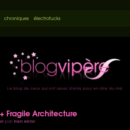
chroniques
électrofucks
Le blog de ceux qui ont assez d'amis pour en dire du mal
accueil
 + Fragile Architecture
ir
Herr.ektor
par