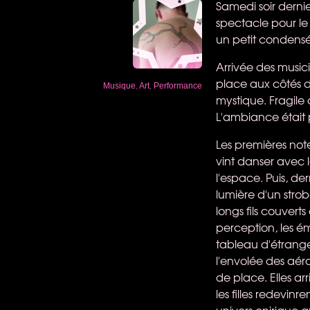
Samedi soir derni
spectacle pour le 
un petit condensé
Arrivée des musici
place aux côtés d
Musique
,
Art
,
Performance
mystique. Fragile
L'ambiance était p
Les premières note
vint danser avec 
l'espace. Puis, de
lumière d'un stro
longs fils couvert
perception, les ém
tableau d'étrange
l'envolée des aér
de place. Elles ar
les filles redevin
univers onirique 