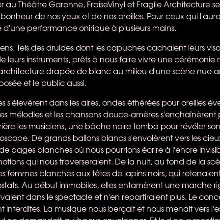
er au Théâtre Garonne, FraiseVinyl et Fragile Architecture 
bonheur de nos yeux et de nos oreilles. Pour ceux qui l'aura
 d'une performance onirique à plusieurs mains.
ens. Tels des druides dont les capuches cachaient leurs visage
e leurs instruments, prêts à nous faire vivre une cérémonie
 architecture drapée de blanc au milieu d'une scène nue art
osée et le public aussi.
s s'élevèrent dans les aires, ondes éthérées pour oreilles éve
les mélodies et les chansons douce-amères s'enchaînèrent 
rrière les musiciens, une bâche noire tomba pour révéler son
boscope. De grands ballons blancs s'envolèrent vers les cie
s de pages blanches où nous pourrions écrire à l'encre invisi
otions qui nous traverseraient. De la nuit, au fond de la sc
s femmes blanches aux têtes de lapins noirs, qui retenaient
ostats. Au début immobiles, elles entamèrent une marche r
rivaient dans le spectacle et n'en repartiraient plus. Le conc
rent interdites. La musique nous berçait et nous menait vers l
qui ne demandait qu'à nous envelopper. Et le si nous montio