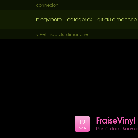
connexion
blogvipère
catégories
gif du dimanche
< Petit rap du dimanche
FraiseVinyl
19
Souven
Posté dans
AVR.