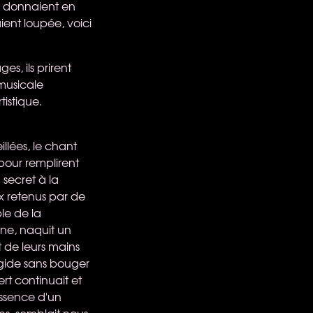
se donnaient en
ient loupée, voici
s, ils prirent
 musicale
istique.
illées, le chant
pour remplirent
 secret à la
ux retenus par de
ble de la
ène, naquit un
 de leurs mains
igide sans bouger
ert continuait et
'essence d'un
ns, semblait nous