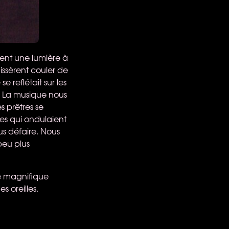
ment une lumière à
aissèrent couler de
 reflétait sur les
e. La musique nous
s prêtres se
ues qui ondulaient
us défaire. Nous
peu plus
ce magnifique
s oreilles.