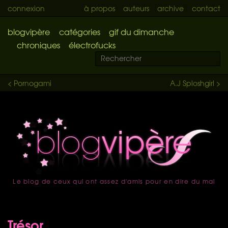
connexion
à propos
auteurs
archive
contact
blogvipère
catégories
gif du dimanche
chroniques
électrofucks
< Pornogami
A.J Sploshgirl >
Le blog de ceux qui ont assez d'amis pour en dire du mal
accueil
Trésor