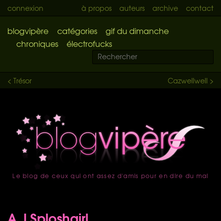
connexion
à propos
auteurs
archive
contact
blogvipère
catégories
gif du dimanche
chroniques
électrofucks
< Trésor
Cazwellwell >
Le blog de ceux qui ont assez d'amis pour en dire du mal
accueil
A.J Sploshgirl