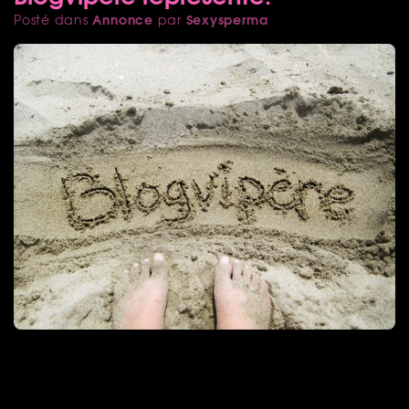
Annonce
Sexysperma
Posté dans
par