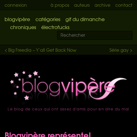
connexion
à propos
auteurs
archive
contact
blogvipère
catégories
gif du dimanche
chroniques
électrofucks
< Big Freedia – Y’all Get Back Now
Série gay >
Le blog de ceux qui ont assez d'amis pour en dire du mal
accueil
Blogvipère représente!