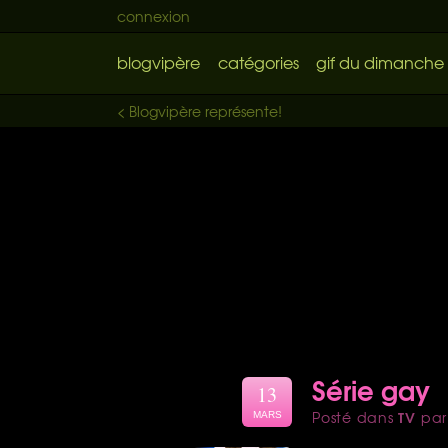
connexion
blogvipère
catégories
gif du dimanche
< Blogvipère représente!
Série gay
13
TV
Posté dans
pa
MARS