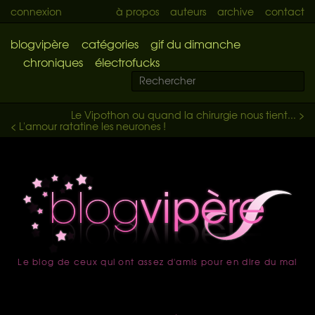
connexion
à propos
auteurs
archive
contact
blogvipère
catégories
gif du dimanche
chroniques
électrofucks
Le Vipothon ou quand la chirurgie nous tient... >
< L'amour ratatine les neurones !
Le blog de ceux qui ont assez d'amis pour en dire du mal
accueil