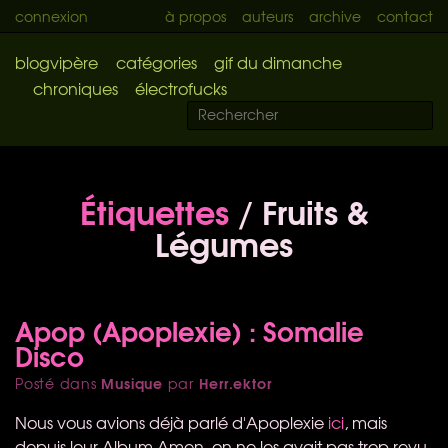
connexion
à propos
auteurs
archive
contact
blogvipère
catégories
gif du dimanche
chroniques
électrofucks
Étiquettes
/ Fruits &
Légumes
Apop (Apoplexie) : Somalie
Disco
Musique
Herr.ektor
Posté dans
par
Nous vous avions déjà parlé d'Apoplexie
ici
, mais
depuis leur Album Amen, on ne les avait pas trop revu.