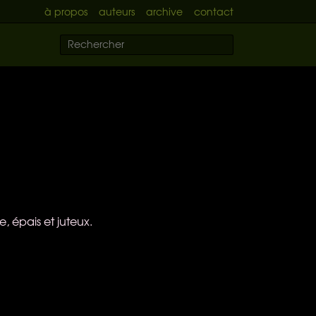
à propos
auteurs
archive
contact
 épais et juteux.