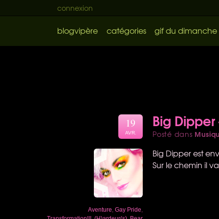
connexion
blogvipère
catégories
gif du dimanche
Big Dipper
19
Musiq
Posté dans
AVR.
Big Dipper est en
Sur le chemin il va
Aventure
,
Gay Pride
,
Transformation!!!
,
(H)ardeur(s)
,
Bear