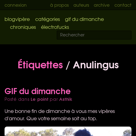
connexion
à propos
auteurs
archive
contact
blogvipère
catégories
gif du dimanche
chroniques
électrofucks
Étiquettes
/ Anulingus
GIF du dimanche
Le point
Asthik
Posté dans
par
Une bonne fin de dimanche à vous mes vipères
d'amour. Que votre semaine soit au top.