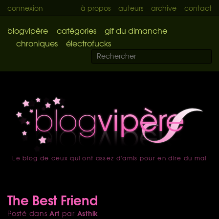
connexion
à propos
auteurs
archive
contact
blogvipère
catégories
gif du dimanche
chroniques
électrofucks
Le blog de ceux qui ont assez d'amis pour en dire du mal
accueil
The Best Friend
Art
Asthik
Posté dans
par