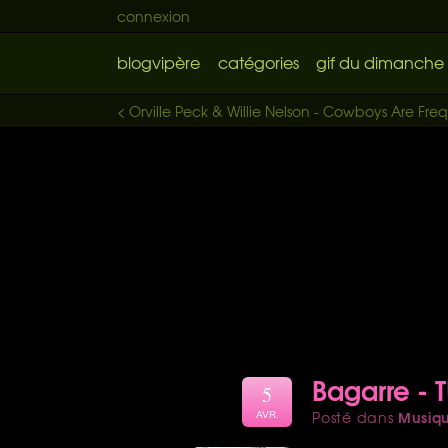
connexion
blogvipère
catégories
gif du dimanche
< Orville Peck & Willie Nelson - Cowboys Are Fr
Bagarre - 
5
Musiq
Posté dans
AVR.