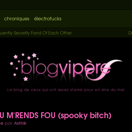
chroniques
électrofucks
equently Secretly Fond Of Each Other
D
Le blog de ceux qui ont assez d'amis pour en dire du mal
accueil
TU M'RENDS FOU (spooky bitch)
ue
Asthik
par