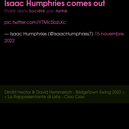
Isaac Humphries comes out
Société
Asthik
Posté dans
par
pic.twitter.com/YTMc5bzLKc
— Isaac Humphries (@IsaacHumphries7)
15 novembre
2022
Dimitri Hector & David Hemmerich - BridgeTown Swing 2022 >
< La Rappresentante di Lista - Ciao Ciao