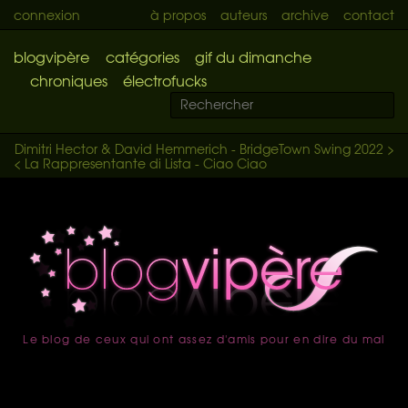
connexion
à propos
auteurs
archive
contact
blogvipère
catégories
gif du dimanche
chroniques
électrofucks
Dimitri Hector & David Hemmerich - BridgeTown Swing 2022 >
< La Rappresentante di Lista - Ciao Ciao
Le blog de ceux qui ont assez d'amis pour en dire du mal
accueil