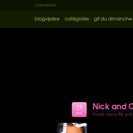
connexion
blogvipère
catégories
gif du dimanche
Nick and C
25
TV
Posté dans
pa
AVR.