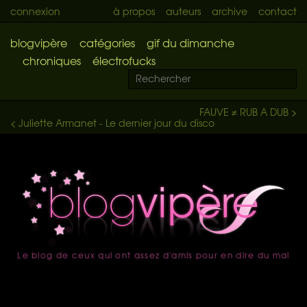
connexion
à propos
auteurs
archive
contact
blogvipère
catégories
gif du dimanche
chroniques
électrofucks
FAUVE ≠ RUB A DUB >
< Juliette Armanet - Le dernier jour du disco
Le blog de ceux qui ont assez d'amis pour en dire du mal
accueil