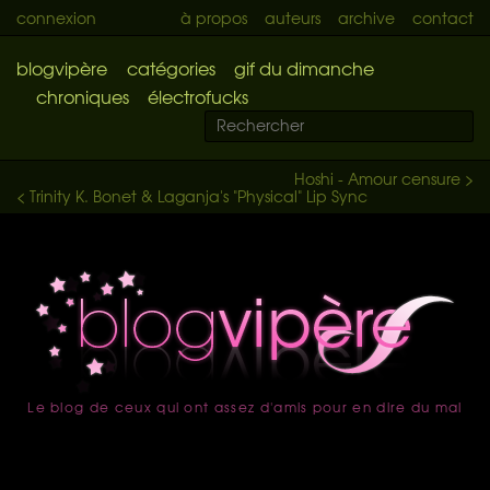
connexion
à propos
auteurs
archive
contact
blogvipère
catégories
gif du dimanche
chroniques
électrofucks
Hoshi - Amour censure >
< Trinity K. Bonet & Laganja's "Physical" Lip Sync
Le blog de ceux qui ont assez d'amis pour en dire du mal
accueil