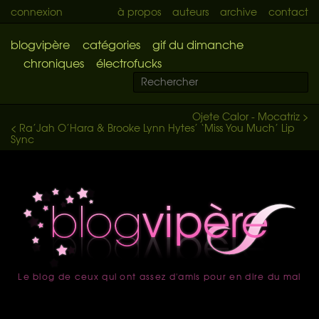
connexion
à propos
auteurs
archive
contact
blogvipère
catégories
gif du dimanche
chroniques
électrofucks
Ojete Calor - Mocatriz >
< Ra’Jah O’Hara & Brooke Lynn Hytes’ ‘Miss You Much’ Lip
Sync
Le blog de ceux qui ont assez d'amis pour en dire du mal
accueil