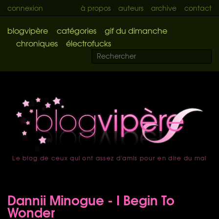
connexion
à propos
auteurs
archive
contact
blogvipère
catégories
gif du dimanche
chroniques
électrofucks
Le blog de ceux qui ont assez d'amis pour en dire du mal
accueil
Dannii Minogue - I Begin To
Wonder