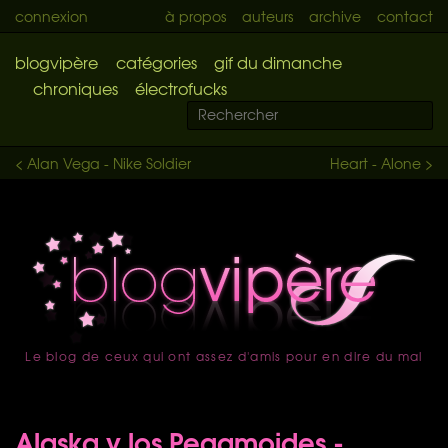
connexion
à propos
auteurs
archive
contact
blogvipère
catégories
gif du dimanche
chroniques
électrofucks
< Alan Vega - Nike Soldier
Heart - Alone >
Le blog de ceux qui ont assez d'amis pour en dire du mal
accueil
Alaska y los Pegamoides -