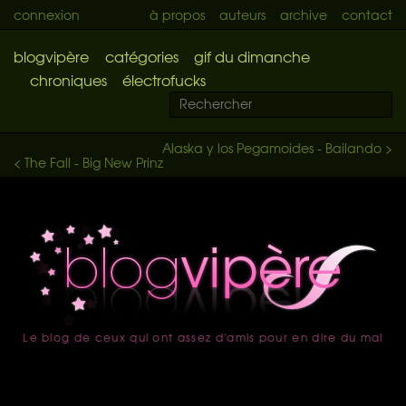
connexion
à propos
auteurs
archive
contact
blogvipère
catégories
gif du dimanche
chroniques
électrofucks
Alaska y los Pegamoides - Bailando >
< The Fall - Big New Prinz
Le blog de ceux qui ont assez d'amis pour en dire du mal
accueil