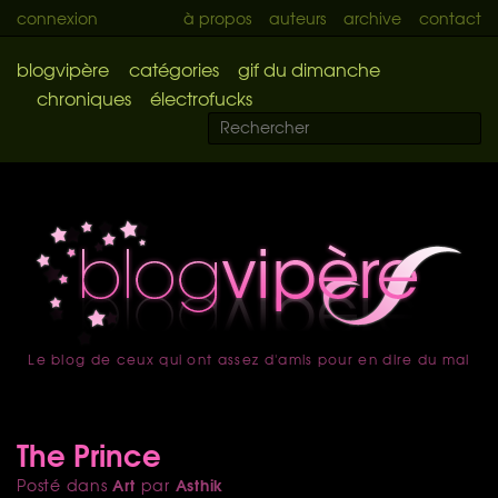
connexion
à propos
auteurs
archive
contact
blogvipère
catégories
gif du dimanche
chroniques
électrofucks
Le blog de ceux qui ont assez d'amis pour en dire du mal
accueil
The Prince
Art
Asthik
Posté dans
par