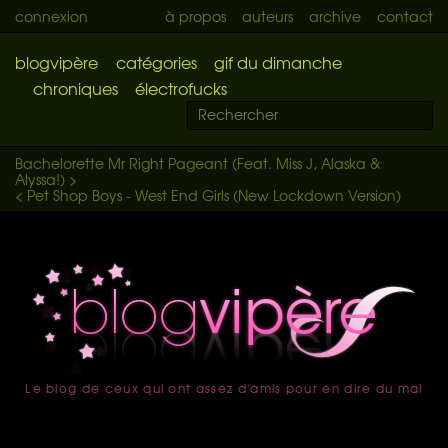
connexion
à propos
auteurs
archive
contact
blogvipère
catégories
gif du dimanche
chroniques
électrofucks
Bachelorette Mr Right Pageant (Feat. Miss J, Alaska &
Alyssa!) >
< Pet Shop Boys - West End Girls (New Lockdown Version)
Le blog de ceux qui ont assez d'amis pour en dire du mal
accueil