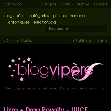
connexion
à propos
auteurs
archive
contact
blogvipère
catégories
gif du dimanche
chroniques
électrofucks
< Corine - Corine
La Prohibida - Ruido >
Le blog de ceux qui ont assez d'amis pour en dire du mal
accueil
Lizzo + Drag Royalty - JUICE