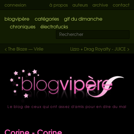
connexion
à propos
auteurs
archive
contact
blogvipère
catégories
gif du dimanche
chroniques
électrofucks
< The Blaze — Virile
Lizzo + Drag Royalty - JUICE >
Le blog de ceux qui ont assez d'amis pour en dire du mal
accueil
Corine - Corine