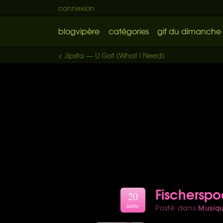
connexion
blogvipère
catégories
gif du dimanche
< Jipsta — U Got (What I Need)
Fischerspoo
20
Musiq
Posté dans
JANV.