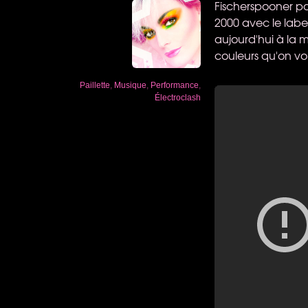
Fischerspooner po
2000 avec le label
aujourd'hui à la m
couleurs qu'on vou
Paillette
,
Musique
,
Performance
,
Électroclash