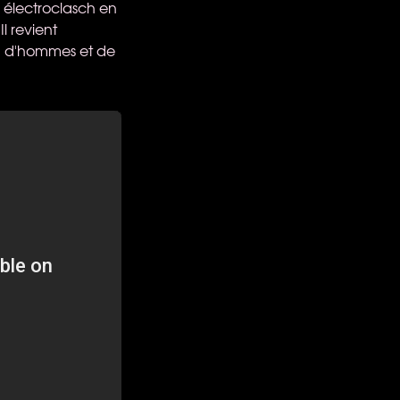
m électroclasch en
l revient
ein d'hommes et de