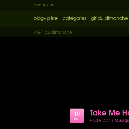
connexion
blogvipère
catégories
gif du dimanche
< GIF du dimanche
Take Me 
10
Musiq
Posté dans
JUIL.