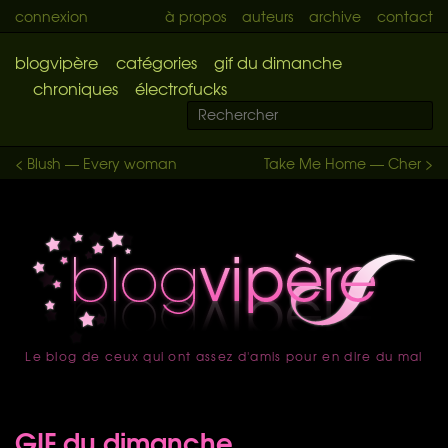
connexion
à propos
auteurs
archive
contact
blogvipère
catégories
gif du dimanche
chroniques
électrofucks
< Blush — Every woman
Take Me Home — Cher >
Le blog de ceux qui ont assez d'amis pour en dire du mal
accueil
GIF du dimanche