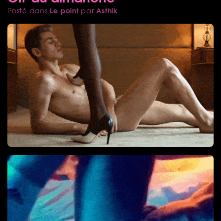
Le point
Asthik
Posté dans
par