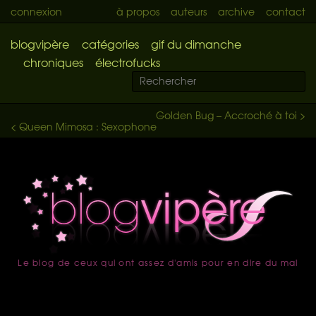
connexion
à propos
auteurs
archive
contact
blogvipère
catégories
gif du dimanche
chroniques
électrofucks
Golden Bug – Accroché à toi >
< Queen Mimosa : Sexophone
Le blog de ceux qui ont assez d'amis pour en dire du mal
accueil