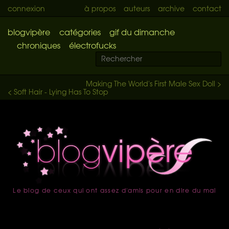
connexion
à propos
auteurs
archive
contact
blogvipère
catégories
gif du dimanche
chroniques
électrofucks
Making The World's First Male Sex Doll >
< Soft Hair - Lying Has To Stop
Le blog de ceux qui ont assez d'amis pour en dire du mal
accueil