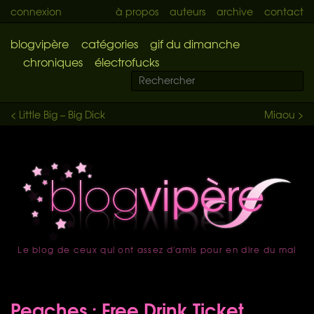
connexion
à propos
auteurs
archive
contact
blogvipère
catégories
gif du dimanche
chroniques
électrofucks
< Little Big – Big Dick
Miaou >
Le blog de ceux qui ont assez d'amis pour en dire du mal
accueil
Peaches : Free Drink Ticket